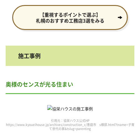
【重視するポイントで選ぶ】
札幌のおすすめ工務店3選をみる
施工事例
奥様のセンスが光る住まい
引用元：協栄ハウス公式HP
https://www.kyoueihouse.jp/archives/construction_c/恵庭市 s様邸.html?tname=子育
て世代の家&tslug=parenting