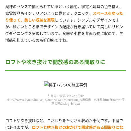
奥様のセンスで揃えられているという邸宅。家電と建具の色を揃え、
家電製品もインテリアのように見せるテクニック。
スペースをゆった
り使って、美しい収納を実現
しています。シンプルなデザインです
が、細かいところまでデザインの配慮が行き届いていて美しいリビン
グダイニングを実現しています。食器や小物を背面収納に収めて、生
活感を抑えているのも好印象ですね。
ロフトや吹き抜けで開放感のある間取りに
引用元：協栄ハウス公式HP
https://www.kyoueihouse.jp/archives/construction_c/恵庭市 m様邸.html?tname=平
家の家&tslug=hiraya
ロフトや吹き抜けなど、こだわりをたくさん収めた事例です。平屋で
はありますが、
ロフトと吹き抜けのおかげで開放感がある間取りにな