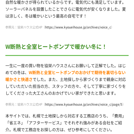
自然な暖かさが得られているからです。電気代にも満足しています。
ソーラーパネルを設置したことでさらに電気代が安くなりました。夏
は涼しく、冬は暖かいという最高の自宅です！
参照元：協栄ハウス公式HP（
https://www.kyoueihouse.jp/archives/voice_c
）
W断熱と全室ヒートポンプで暖かい冬に！
一生に一度の買い物を協栄ハウスさんにお願いして正解でした。はじ
めての冬は、
W断熱と全室ヒートポンプのおかげで期待を裏切らない
暖かさと快適さ
でした。また、土地探しから家づくりまで親身に対応
していただいた担当の方、スタッフの方々、そして丁寧に家づくりを
してくださった大工さんのおかげでいい家ができたと思います。
参照元：協栄ハウス公式HP（
https://www.kyoueihouse.jp/archives/voice_c/page/5
）
本サイトでは、札幌で土地探しから対応する工務店のうち、「費用」
「省エネ」「アフターサービス」でそれぞれ強みがある会社をご紹
介。札幌で工務店をお探しの方は、ぜひ参考にしてください。