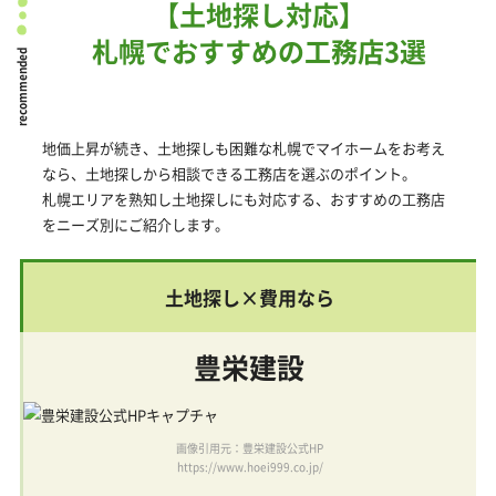
【土地探し対応】
札幌でおすすめの工務店3選
recommended
地価上昇が続き、土地探しも困難な札幌でマイホームをお考え
なら、土地探しから相談できる工務店を選ぶのポイント。
札幌エリアを熟知し土地探しにも対応する、おすすめの工務店
をニーズ別にご紹介します。
土地探し×費用なら
豊栄建設
画像引用元：豊栄建設公式HP
https://www.hoei999.co.jp/